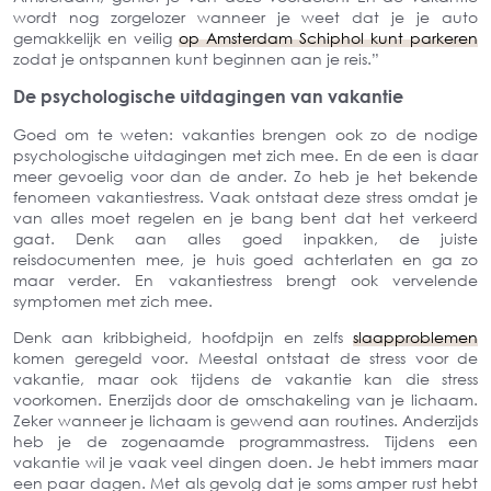
wordt nog zorgelozer wanneer je weet dat je je auto
gemakkelijk en veilig
op Amsterdam Schiphol kunt parkeren
zodat je ontspannen kunt beginnen aan je reis.”
De psychologische uitdagingen van vakantie
Goed om te weten: vakanties brengen ook zo de nodige
psychologische uitdagingen met zich mee. En de een is daar
meer gevoelig voor dan de ander. Zo heb je het bekende
fenomeen vakantiestress. Vaak ontstaat deze stress omdat je
van alles moet regelen en je bang bent dat het verkeerd
gaat. Denk aan alles goed inpakken, de juiste
reisdocumenten mee, je huis goed achterlaten en ga zo
maar verder. En vakantiestress brengt ook vervelende
symptomen met zich mee.
Denk aan kribbigheid, hoofdpijn en zelfs
slaapproblemen
komen geregeld voor. Meestal ontstaat de stress voor de
vakantie, maar ook tijdens de vakantie kan die stress
voorkomen. Enerzijds door de omschakeling van je lichaam.
Zeker wanneer je lichaam is gewend aan routines. Anderzijds
heb je de zogenaamde programmastress. Tijdens een
vakantie wil je vaak veel dingen doen. Je hebt immers maar
een paar dagen. Met als gevolg dat je soms amper rust hebt