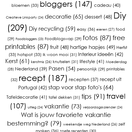
bloggers
(147)
cadeau
(40)
bloemen
(33)
Diy
decoratie
(65)
dessert
(48)
Creatieve Linkparty
(24)
(209)
Diy recycling
(59)
easy
(36)
food
eieren
(27)
fotos
(87)
free
(29)
Foodblogswap
(29)
Foodbloggers
(23)
printables
(87)
fruit
(48)
hartige hapjes
(49)
Herfst
Interieur ideeën
(42)
(33)
hotspot
(33)
Ik woon mooi
(31)
Kerst
(61)
lifestyle
(41)
knutselen
(31)
kerstmis
(26)
Moederdag
Pasen
(54)
Nederland
(39)
printables
persoonlijk
(29)
(28)
recept
(187)
recept uit
recepten
(37)
(32)
stap voor stap foto's
(64)
Portugal
(42)
travel
tips
(91)
Tafeldecoratie
(41)
tafel dekken
(31)
(107)
vakantie
(73)
uitleg
(24)
verjaardagskalender
(24)
Wat is jouw favoriete vakantie
bestemming?
(79)
zelf
weekendje weg Nederland
(26)
maken
(36)
zoete recepten
(30)