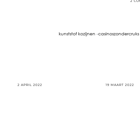
2 C
kunststof kozijnen
-
casinoszondercruks
2 APRIL 2022
19 MAART 2022