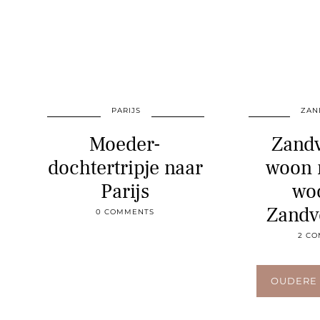
PARIJS
ZAN
Moeder-
Zandv
dochtertripje naar
woon 
Parijs
wo
Zandv
0 COMMENTS
2 C
OUDERE 