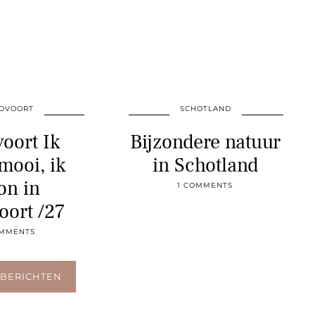
DVOORT
SCHOTLAND
oort Ik
Bijzondere natuur
mooi, ik
in Schotland
on in
1 COMMENTS
oort /27
OMMENTS
BERICHTEN