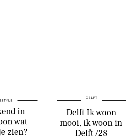
DELFT
ESTYLE
end in
Delft Ik woon
bon wat
mooi, ik woon in
je zien?
Delft /28