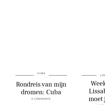
CUBA
LIF
Week
Rondreis van mijn
Lissa
dromen: Cuba
moet 
0 COMMENTS