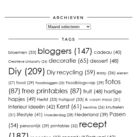
ARCHIEVEN
Archieven
TAGS
bloggers
(147)
cadeau
(40)
bloemen
(33)
decoratie
(65)
dessert
(48)
Creatieve Linkparty
(24)
Diy
(209)
Diy recycling
(59)
easy
(36)
eieren
fotos
food
(29)
Foodblogswap
(29)
(27)
Foodbloggers
(23)
(87)
free printables
(87)
fruit
(48)
hartige
hapjes
(49)
Herfst
(33)
hotspot
(33)
Ik woon mooi
(31)
Kerst
(61)
Interieur ideeën
(42)
knutselen
kerstmis
(26)
Pasen
lifestyle
(41)
Nederland
(39)
(31)
Moederdag
(28)
recept
(54)
printables
(32)
persoonlijk
(29)
(187)