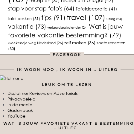
recept uit Portugal
(42)
recepten
(37)
stap voor stap foto's
(64)
Tafeldecoratie
(41)
travel
(107)
tips
(91)
tafel dekken
(31)
uitleg
(24)
vakantie
(73)
Wat is jouw
verjaardagskalender
(24)
favoriete vakantie bestemming?
(79)
zelf maken
(36)
zoete recepten
weekendje weg Nederland
(26)
(30)
FACEBOOK
IK WOON MOOI, IK WOON IN … UITLEG
LEUK OM TE LEZEN
Disclaimer Reviews en Advertorials
Privacybeleid
In de media
Gastenboek
YouTube
WAT IS JOUW FAVORIETE VAKANTIE BESTEMMING
– UITLEG