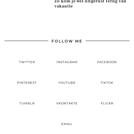
Zo kom je wél uitgerust terug van
vakantie
FOLLOW ME
TWITTER
INSTAGRAM
FACEBOOK
PINTEREST
YOUTUBE
TIKTOK
TUMBLR
VKONTAKTE
FLICKR
EMAIL