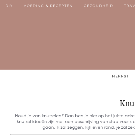
DIY
VOEDING & RECEPTEN
GEZONDHEID
TRA
HERFST
Knu
Houd je van knutselen? Dan ben je hier op het juiste adres.
knutsel ideeën zijn met een beschrijving van stap voor st
gaan. Ik zal zeggen, kijk even rond, je zal ze