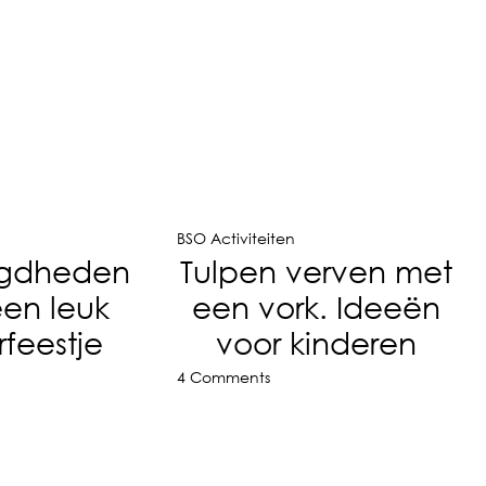
BSO Activiteiten
igdheden
Tulpen verven met
een leuk
een vork. Ideeën
rfeestje
voor kinderen
4 Comments