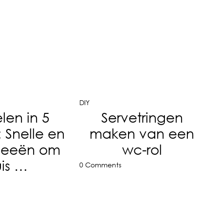
DIY
len in 5
Servetringen
 Snelle en
maken van een
ideeën om
wc-rol
uis …
0 Comments