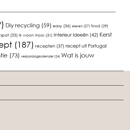
)
Diy recycling
(59)
easy
(36)
food
(29)
eieren
(27)
Kerst
Interieur ideeën
(42)
tspot
(33)
Ik woon mooi
(31)
ept
(187)
recept uit Portugal
recepten
(37)
tie
(73)
Wat is jouw
verjaardagskalender
(24)