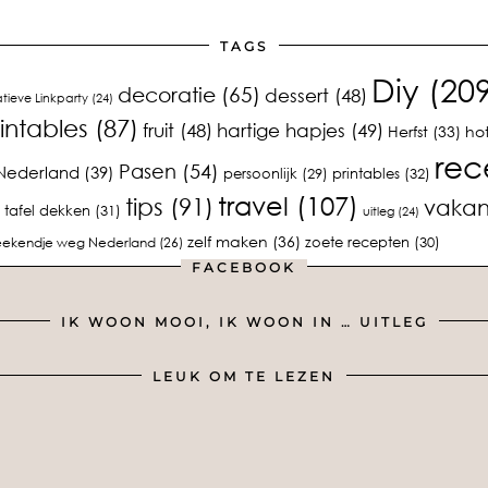
TAGS
Diy
(209
decoratie
(65)
dessert
(48)
tieve Linkparty
(24)
rintables
(87)
fruit
(48)
hartige hapjes
(49)
Herfst
(33)
ho
rec
Pasen
(54)
Nederland
(39)
printables
(32)
persoonlijk
(29)
travel
(107)
tips
(91)
vakan
tafel dekken
(31)
uitleg
(24)
zelf maken
(36)
zoete recepten
(30)
ekendje weg Nederland
(26)
FACEBOOK
IK WOON MOOI, IK WOON IN … UITLEG
LEUK OM TE LEZEN