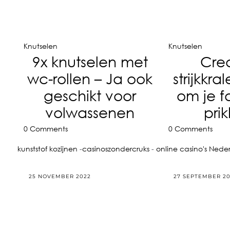
Knutselen
Knutselen
9x knutselen met
Cre
wc-rollen – Ja ook
strijkkr
geschikt voor
om je f
volwassenen
pri
0 Comments
0 Comments
kunststof kozijnen
-
casinoszondercruks
-
online casino's Nede
25 NOVEMBER 2022
27 SEPTEMBER 2