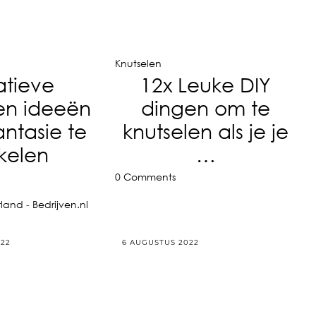
Knutselen
atieve
12x Leuke DIY
alen ideeën
dingen om te
antasie te
knutselen als je je
kkelen
…
0 Comments
rland
-
Bedrijven.nl
022
6 AUGUSTUS 2022