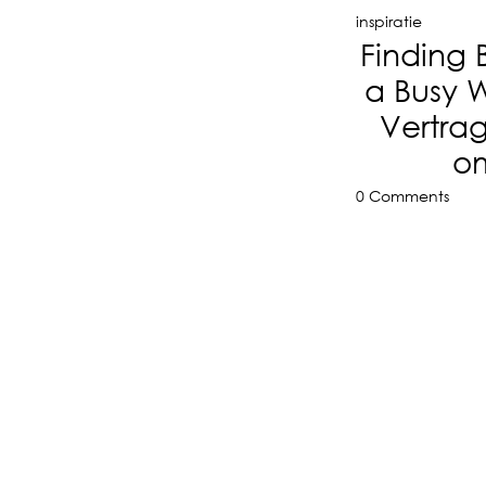
inspiratie
Finding 
a Busy 
Vertra
o
0 Comments