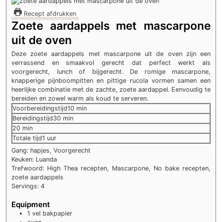
Recept afdrukken
Zoete aardappels met mascarpone
uit de oven
Deze zoete aardappels met mascarpone uit de oven zijn een
verrassend en smaakvol gerecht dat perfect werkt als
voorgerecht, lunch of bijgerecht. De romige mascarpone,
knapperige pijnboompitten en pittige rucola vormen samen een
heerlijke combinatie met de zachte, zoete aardappel. Eenvoudig te
bereiden en zowel warm als koud te serveren.
minuten
Voorbereidingstijd
10
min
minuten
Bereidingstijd
30
min
minuten
20
min
uur
Totale tijd
1
uur
Gang:
hapjes, Voorgerecht
Keuken:
Luanda
Trefwoord:
High Thea recepten, Mascarpone, No bake recepten,
zoete aardappels
Servings:
4
Equipment
1 vel bakpapier