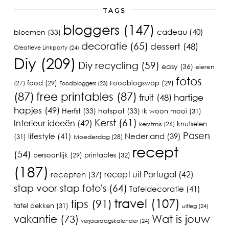
TAGS
bloggers
(147)
cadeau
(40)
bloemen
(33)
decoratie
(65)
dessert
(48)
Creatieve Linkparty
(24)
Diy
(209)
Diy recycling
(59)
easy
(36)
eieren
fotos
food
(29)
Foodblogswap
(29)
(27)
Foodbloggers
(23)
(87)
free printables
(87)
fruit
(48)
hartige
hapjes
(49)
Herfst
(33)
hotspot
(33)
Ik woon mooi
(31)
Kerst
(61)
Interieur ideeën
(42)
knutselen
kerstmis
(26)
Pasen
lifestyle
(41)
Nederland
(39)
(31)
Moederdag
(28)
recept
(54)
printables
(32)
persoonlijk
(29)
(187)
recept uit Portugal
(42)
recepten
(37)
stap voor stap foto's
(64)
Tafeldecoratie
(41)
travel
(107)
tips
(91)
tafel dekken
(31)
uitleg
(24)
vakantie
(73)
Wat is jouw
verjaardagskalender
(24)