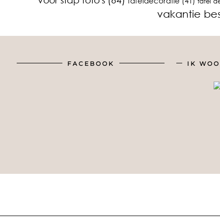
Tafeldecoratie
(41)
tafel d
vakantie b
FACEBOOK
IK WOO