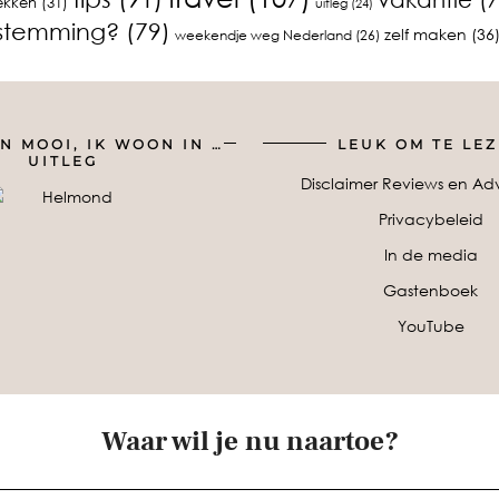
ekken
(31)
uitleg
(24)
estemming?
(79)
zelf maken
(36
weekendje weg Nederland
(26)
N MOOI, IK WOON IN …
LEUK OM TE LE
UITLEG
Disclaimer Reviews en Adv
Privacybeleid
In de media
Gastenboek
YouTube
Waar wil je nu naartoe?