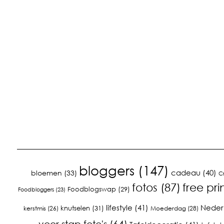
bloggers
(147)
cadeau
(40)
bloemen
(33)
C
fotos
(87)
free pri
Foodblogswap
(29)
Foodbloggers
(23)
lifestyle
(41)
Neder
knutselen
(31)
kerstmis
(26)
Moederdag
(28)
voor stap foto's
(64)