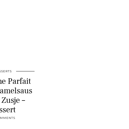
SSERTS
e Parfait
ramelsaus
 Zusje –
ssert
OMMENTS