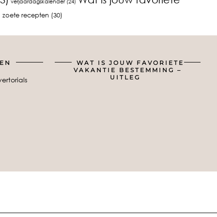
verjaardagskalender
(24)
)
zoete recepten
(30)
ZEN
WAT IS JOUW FAVORIETE
VAKANTIE BESTEMMING –
UITLEG
ertorials