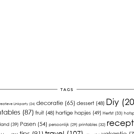
TAGS
Diy
(20
decoratie
(65)
dessert
(48)
reatieve Linkparty
(24)
ntables
(87)
fruit
(48)
hartige hapjes
(49)
Herfst
(33)
hots
recept
Pasen
(54)
land
(39)
printables
(32)
persoonlijk
(29)
travel
(107)
tips
(91)
vakantie
(7