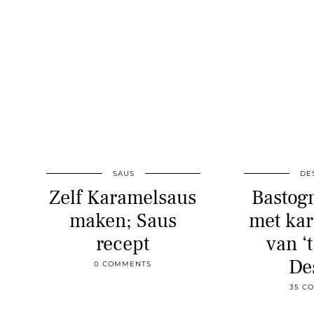
SAUS
DE
Zelf Karamelsaus
Bastogn
maken; Saus
met ka
recept
van ‘t
De
0 COMMENTS
35 C