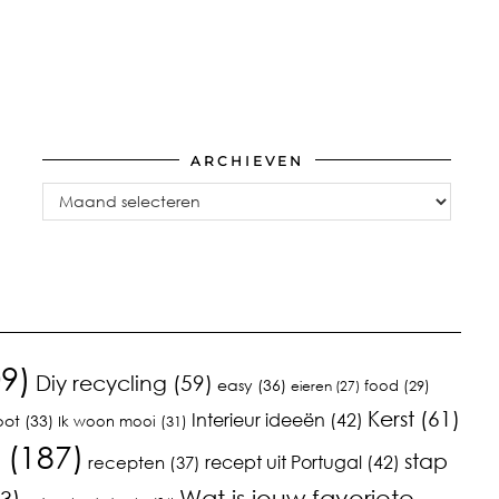
ARCHIEVEN
Archieven
9)
Diy recycling
(59)
easy
(36)
food
(29)
eieren
(27)
Kerst
(61)
Interieur ideeën
(42)
pot
(33)
Ik woon mooi
(31)
(187)
stap
recept uit Portugal
(42)
recepten
(37)
3)
Wat is jouw favoriete