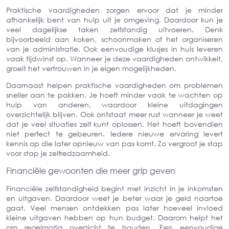
Praktische vaardigheden zorgen ervoor dat je minder
afhankelijk bent van hulp uit je omgeving. Daardoor kun je
veel dagelijkse taken zelfstandig uitvoeren. Denk
bijvoorbeeld aan koken, schoonmaken of het organiseren
van je administratie. Ook eenvoudige klusjes in huis leveren
vaak tijdwinst op. Wanneer je deze vaardigheden ontwikkelt,
groeit het vertrouwen in je eigen mogelijkheden.
Daarnaast helpen praktische vaardigheden om problemen
sneller aan te pakken. Je hoeft minder vaak te wachten op
hulp van anderen, waardoor kleine uitdagingen
overzichtelijk blijven. Ook ontstaat meer rust wanneer je weet
dat je veel situaties zelf kunt oplossen. Het hoeft bovendien
niet perfect te gebeuren. Iedere nieuwe ervaring levert
kennis op die later opnieuw van pas komt. Zo vergroot je stap
voor stap je zelfredzaamheid.
Financiële gewoonten die meer grip geven
Financiële zelfstandigheid begint met inzicht in je inkomsten
en uitgaven. Daardoor weet je beter waar je geld naartoe
gaat. Veel mensen ontdekken pas later hoeveel invloed
kleine uitgaven hebben op hun budget. Daarom helpt het
om regelmatig overzicht te houden. Een eenvoudige