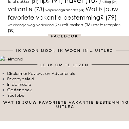
travel
(107)
tips
(91)
tafel dekken
(31)
uitleg
(24)
vakantie
(73)
Wat is jouw
verjaardagskalender
(24)
favoriete vakantie bestemming?
(79)
zelf maken
(36)
zoete recepten
weekendje weg Nederland
(26)
(30)
FACEBOOK
IK WOON MOOI, IK WOON IN … UITLEG
LEUK OM TE LEZEN
Disclaimer Reviews en Advertorials
Privacybeleid
In de media
Gastenboek
YouTube
WAT IS JOUW FAVORIETE VAKANTIE BESTEMMING
– UITLEG