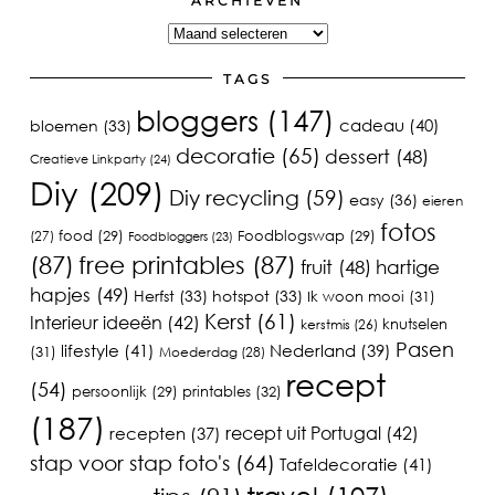
ARCHIEVEN
Archieven
TAGS
bloggers
(147)
cadeau
(40)
bloemen
(33)
decoratie
(65)
dessert
(48)
Creatieve Linkparty
(24)
Diy
(209)
Diy recycling
(59)
easy
(36)
eieren
fotos
food
(29)
Foodblogswap
(29)
(27)
Foodbloggers
(23)
(87)
free printables
(87)
fruit
(48)
hartige
hapjes
(49)
Herfst
(33)
hotspot
(33)
Ik woon mooi
(31)
Kerst
(61)
Interieur ideeën
(42)
knutselen
kerstmis
(26)
Pasen
lifestyle
(41)
Nederland
(39)
(31)
Moederdag
(28)
recept
(54)
printables
(32)
persoonlijk
(29)
(187)
recept uit Portugal
(42)
recepten
(37)
stap voor stap foto's
(64)
Tafeldecoratie
(41)