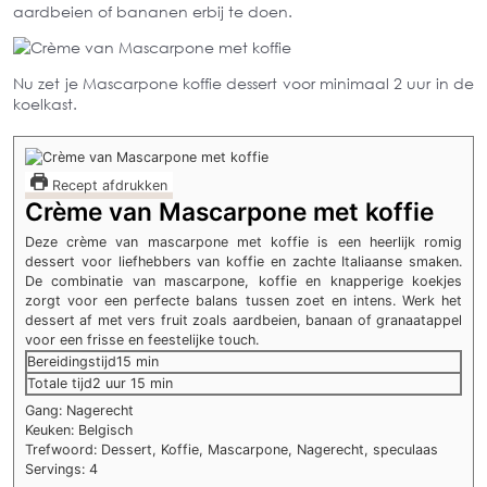
aardbeien of bananen erbij te doen.
Nu zet je Mascarpone koffie dessert voor minimaal 2 uur in de
koelkast.
Recept afdrukken
Crème van Mascarpone met koffie
Deze crème van mascarpone met koffie is een heerlijk romig
dessert voor liefhebbers van koffie en zachte Italiaanse smaken.
De combinatie van mascarpone, koffie en knapperige koekjes
zorgt voor een perfecte balans tussen zoet en intens. Werk het
dessert af met vers fruit zoals aardbeien, banaan of granaatappel
voor een frisse en feestelijke touch.
minuten
Bereidingstijd
15
min
uur
minuten
Totale tijd
2
uur
15
min
Gang:
Nagerecht
Keuken:
Belgisch
Trefwoord:
Dessert, Koffie, Mascarpone, Nagerecht, speculaas
Servings:
4