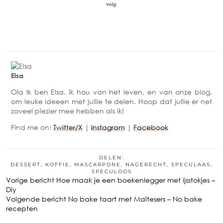
Volg:
Elsa
Ola Ik ben Elsa. Ik hou van het leven, en van onze blog,
om leuke ideeen met jullie te delen. Hoop dat jullie er net
zoveel plezier mee hebben als ik!
Find me on:
Twitter/X
|
Instagram
|
Facebook
DELEN:
DESSERT
,
KOFFIE
,
MASCARPONE
,
NAGERECHT
,
SPECULAAS
,
SPECULOOS
Vorige bericht
Hoe maak je een boekenlegger met ijsstokjes –
Diy
Volgende bericht
No bake taart met Maltesers – No bake
recepten