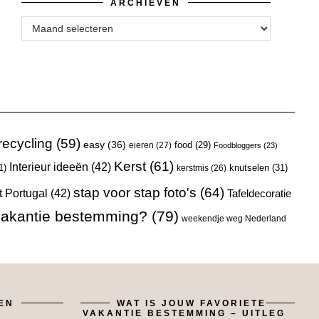
ARCHIEVEN
Archieven
recycling
(59)
easy
(36)
eieren
(27)
food
(29)
Foodbloggers
(23)
Kerst
(61)
Interieur ideeën
(42)
1)
knutselen
(31)
kerstmis
(26)
stap voor stap foto's
(64)
t Portugal
(42)
Tafeldecoratie
 vakantie bestemming?
(79)
weekendje weg Nederland
EN
WAT IS JOUW FAVORIETE
VAKANTIE BESTEMMING – UITLEG