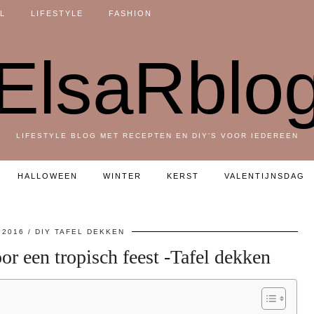
L
LIFESTYLE
FASHION
ElsaRblo
LIFESTYLE BLOG MET RECEPTEN EN DIY’S VOOR IEDEREEN
HALLOWEEN
WINTER
KERST
VALENTIJNSDAG
 2016
DIY TAFEL DEKKEN
or een tropisch feest -Tafel dekken