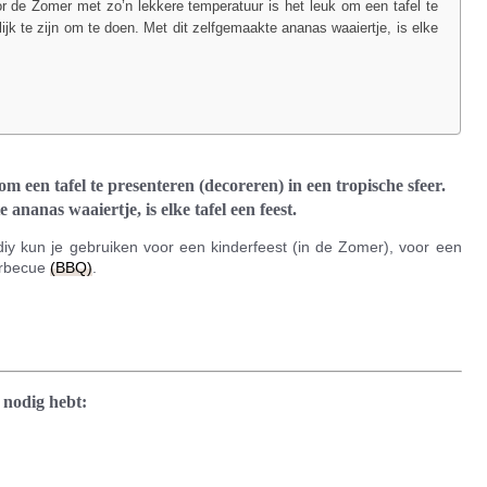
or de Zomer met zo’n lekkere temperatuur is het leuk om een tafel te
lijk te zijn om te doen. Met dit zelfgemaakte ananas waaiertje, is elke
 een tafel te presenteren (decoreren) in een tropische sfeer.
 ananas waaiertje, is elke tafel een feest.
iy kun je gebruiken voor een kinderfeest (in de Zomer), voor een
barbecue
(BBQ)
.
 nodig hebt: