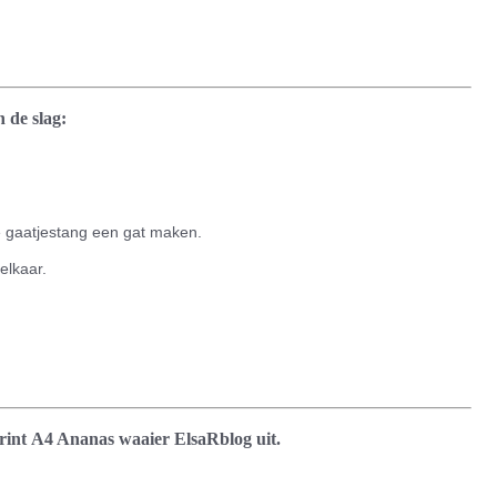
 de slag:
e gaatjestang een gat maken.
elkaar.
rint
A4 Ananas waaier ElsaRblog
uit.