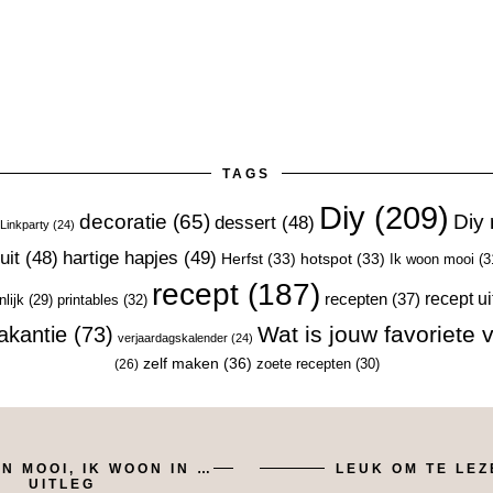
TAGS
Diy
(209)
decoratie
(65)
Diy 
dessert
(48)
Linkparty
(24)
ruit
(48)
hartige hapjes
(49)
Herfst
(33)
hotspot
(33)
Ik woon mooi
(3
recept
(187)
recept ui
recepten
(37)
printables
(32)
lijk
(29)
Wat is jouw favoriete
akantie
(73)
verjaardagskalender
(24)
zelf maken
(36)
zoete recepten
(30)
(26)
N MOOI, IK WOON IN …
LEUK OM TE LEZ
UITLEG