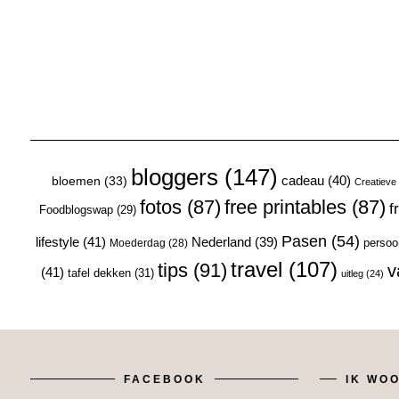
bloggers
(147)
cadeau
(40)
bloemen
(33)
Creatieve 
fotos
(87)
free printables
(87)
f
Foodblogswap
(29)
Pasen
(54)
lifestyle
(41)
Nederland
(39)
Moederdag
(28)
persoon
travel
(107)
tips
(91)
v
(41)
tafel dekken
(31)
uitleg
(24)
FACEBOOK
IK WOO