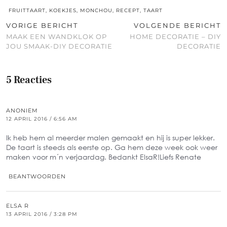
FRUITTAART
,
KOEKJES
,
MONCHOU
,
RECEPT
,
TAART
VORIGE BERICHT
VOLGENDE BERICHT
MAAK EEN WANDKLOK OP
HOME DECORATIE – DIY
JOU SMAAK-DIY DECORATIE
DECORATIE
5 Reacties
ANONIEM
12 APRIL 2016 / 6:56 AM
Ik heb hem al meerder malen gemaakt en hij is super lekker.
De taart is steeds als eerste op. Ga hem deze week ook weer
maken voor m´n verjaardag. Bedankt ElsaR!Liefs Renate
BEANTWOORDEN
ELSA R
13 APRIL 2016 / 3:28 PM