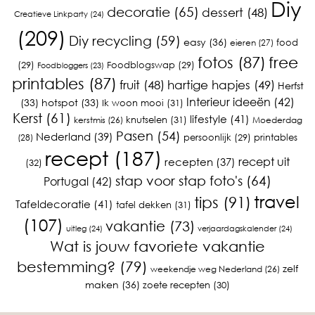
Diy
decoratie
(65)
dessert
(48)
Creatieve Linkparty
(24)
(209)
Diy recycling
(59)
easy
(36)
food
eieren
(27)
fotos
(87)
free
(29)
Foodblogswap
(29)
Foodbloggers
(23)
printables
(87)
fruit
(48)
hartige hapjes
(49)
Herfst
Interieur ideeën
(42)
(33)
hotspot
(33)
Ik woon mooi
(31)
Kerst
(61)
lifestyle
(41)
knutselen
(31)
kerstmis
(26)
Moederdag
Pasen
(54)
Nederland
(39)
printables
persoonlijk
(29)
(28)
recept
(187)
recept uit
recepten
(37)
(32)
stap voor stap foto's
(64)
Portugal
(42)
travel
tips
(91)
Tafeldecoratie
(41)
tafel dekken
(31)
(107)
vakantie
(73)
uitleg
(24)
verjaardagskalender
(24)
Wat is jouw favoriete vakantie
bestemming?
(79)
zelf
weekendje weg Nederland
(26)
maken
(36)
zoete recepten
(30)