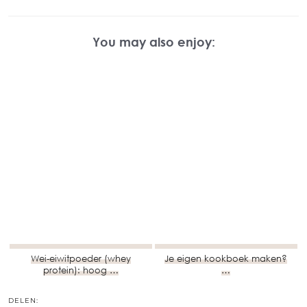
You may also enjoy:
Wei-eiwitpoeder (whey
Je eigen kookboek maken?
protein): hoog …
…
DELEN: