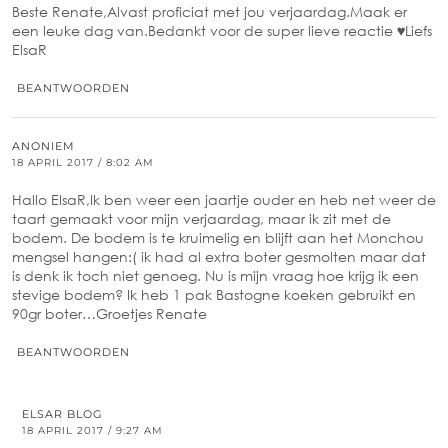
Beste Renate,Alvast proficiat met jou verjaardag.Maak er
een leuke dag van.Bedankt voor de super lieve reactie ♥Liefs
ElsaR
BEANTWOORDEN
ANONIEM
18 APRIL 2017 / 8:02 AM
Hallo ElsaR,Ik ben weer een jaartje ouder en heb net weer de
taart gemaakt voor mijn verjaardag, maar ik zit met de
bodem. De bodem is te kruimelig en blijft aan het Monchou
mengsel hangen:( ik had al extra boter gesmolten maar dat
is denk ik toch niet genoeg. Nu is mijn vraag hoe krijg ik een
stevige bodem? Ik heb 1 pak Bastogne koeken gebruikt en
90gr boter…Groetjes Renate
BEANTWOORDEN
ELSAR BLOG
18 APRIL 2017 / 9:27 AM