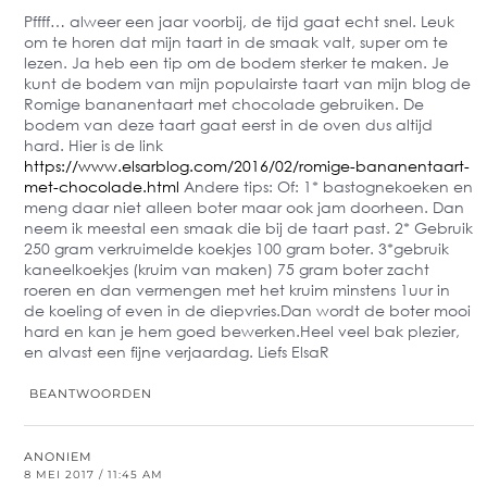
Pffff… alweer een jaar voorbij, de tijd gaat echt snel. Leuk
om te horen dat mijn taart in de smaak valt, super om te
lezen. Ja heb een tip om de bodem sterker te maken. Je
kunt de bodem van mijn populairste taart van mijn blog de
Romige bananentaart met chocolade gebruiken. De
bodem van deze taart gaat eerst in de oven dus altijd
hard. Hier is de link
https://www.elsarblog.com/2016/02/romige-bananentaart-
met-chocolade.html
Andere tips: Of: 1* bastognekoeken en
meng daar niet alleen boter maar ook jam doorheen. Dan
neem ik meestal een smaak die bij de taart past. 2* Gebruik
250 gram verkruimelde koekjes 100 gram boter. 3*gebruik
kaneelkoekjes (kruim van maken) 75 gram boter zacht
roeren en dan vermengen met het kruim minstens 1uur in
de koeling of even in de diepvries.Dan wordt de boter mooi
hard en kan je hem goed bewerken.Heel veel bak plezier,
en alvast een fijne verjaardag. Liefs ElsaR
BEANTWOORDEN
ANONIEM
8 MEI 2017 / 11:45 AM