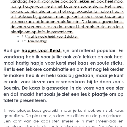
vandaag heb ik voor jullie ook zo’n lekker en ook heel mooi
hartig hapje voor kerst met kaas en zoute sticks. Het is een
lekkere combinatie en om het nog lekkerder te maken heb ik
er hekskaas bij gedaan, maar je kunt er ook voor kiezen om
er smeerkaas bij te doen zoals Boursin. De kaas is gesneden in
de vorm van een ster en dat maakt het zoals je ziet een leuk
plaatje om op tafel te presenteren.
Wat je nodig hebt: voor 2 stukken
Aan de slag:
Hartige
hapjes voor Kerst
zijn ontzettend populair. En
vandaag heb ik voor jullie ook zo’n lekker en ook heel
mooi hartig hapje voor kerst met kaas en zoute sticks.
Het is een lekkere combinatie en om het nog lekkerder
te maken heb ik er hekskaas bij gedaan, maar je kunt
er ook voor kiezen om er smeerkaas bij te doen zoals
Boursin. De kaas is gesneden in de vorm van een ster
en dat maakt het zoals je ziet een leuk plaatje om op
tafel te presenteren.
Ik heb plakjes kaas gebruikt, maar je kunt ook een stuk kaas
gebruiken. De plakken zijn dan iets dikker als de plakjeskaas.
Eén kant van de kaas ster, smeer je in met smeerkaas en
vervolgens steek je de zoute sticks op de kaas. Dus één kant