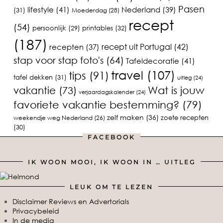
Pasen
lifestyle
(41)
Nederland
(39)
(31)
Moederdag
(28)
recept
(54)
printables
(32)
persoonlijk
(29)
(187)
recept uit Portugal
(42)
recepten
(37)
stap voor stap foto's
(64)
Tafeldecoratie
(41)
travel
(107)
tips
(91)
tafel dekken
(31)
uitleg
(24)
vakantie
(73)
Wat is jouw
verjaardagskalender
(24)
favoriete vakantie bestemming?
(79)
zelf maken
(36)
zoete recepten
weekendje weg Nederland
(26)
(30)
FACEBOOK
IK WOON MOOI, IK WOON IN … UITLEG
LEUK OM TE LEZEN
Disclaimer Reviews en Advertorials
Privacybeleid
In de media