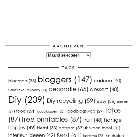
ARCHIEVEN
Archieven
TAGS
bloggers
(147)
cadeau
(40)
bloemen
(33)
decoratie
(65)
dessert
(48)
Creatieve Linkparty
(24)
Diy
(209)
Diy recycling
(59)
easy
(36)
eieren
fotos
food
(29)
Foodblogswap
(29)
(27)
Foodbloggers
(23)
(87)
free printables
(87)
fruit
(48)
hartige
hapjes
(49)
Herfst
(33)
hotspot
(33)
Ik woon mooi
(31)
Kerst
(61)
Interieur ideeën
(42)
knutselen
kerstmis
(26)