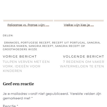
Italiaanse vs. Franse wijn: …
Welke wijn kies je …
DELEN:
DRANKJES
,
PORTUGESE RECEPT
,
RECEPT UIT PORTUGAL
,
SANGRIA
,
SANGRIA MAKEN
,
SANGRIA RECEPT
,
SANGRIA RECEPT OP
GROOTMOEDERS WIJZE
VORIGE BERICHT
VOLGENDE BERICHT
TULPEN VERVEN MET EEN
7 REDENEN OM VAKER
VORK. IDEEËN VOOR
WATERMELOEN TE ETEN
KINDEREN
Geef een reactie
Je e-mailadres wordt niet gepubliceerd.
Vereiste velden zijn
gemarkeerd met
*
Reactie
*