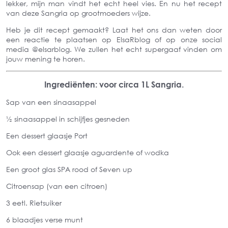
lekker, mijn man vindt het echt heel vies. En nu het recept
van deze Sangria op grootmoeders wijze.
Heb je dit recept gemaakt? Laat het ons dan weten door
een reactie te plaatsen op ElsaRblog of op onze social
media @elsarblog. We zullen het echt supergaaf vinden om
jouw mening te horen.
Ingrediënten: voor
circa 1L Sangria.
Sap van een sinaasappel
½ sinaasappel in schijfjes gesneden
Een dessert glaasje Port
Ook een dessert glaasje aguardente of wodka
Een groot glas SPA rood of Se
ven up
Citroensap (van een citroen)
3 eetl. Rietsuiker
6 bla
adjes verse munt