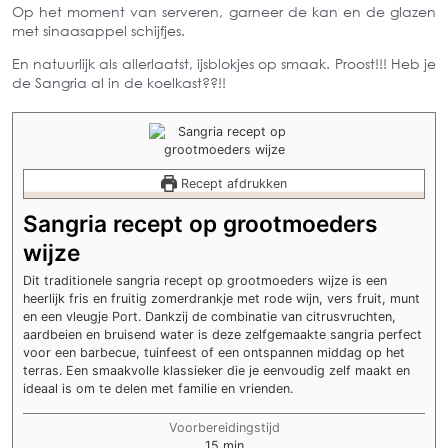
Op het moment van server
en, garneer de kan en de glazen
met sinaasappel schijfjes.
En natuurlijk als alle
rlaatst, ijsblokjes op smaak. Proost!!!
Heb je
de Sangria al in de koelkast??!!
Recept afdrukken
Sangria recept op grootmoeders
wijze
Dit traditionele sangria recept op grootmoeders wijze is een
heerlijk fris en fruitig zomerdrankje met rode wijn, vers fruit, munt
en een vleugje Port. Dankzij de combinatie van citrusvruchten,
aardbeien en bruisend water is deze zelfgemaakte sangria perfect
voor een barbecue, tuinfeest of een ontspannen middag op het
terras. Een smaakvolle klassieker die je eenvoudig zelf maakt en
ideaal is om te delen met familie en vrienden.
Voorbereidingstijd
minuten
15
min