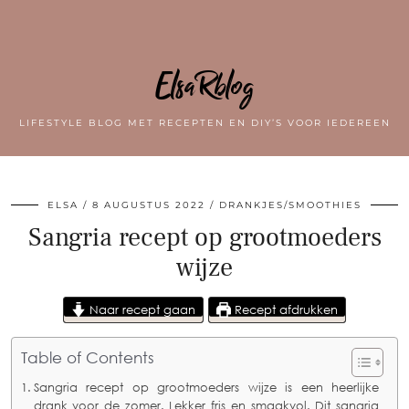
ElsaRblog
LIFESTYLE BLOG MET RECEPTEN EN DIY’S VOOR IEDEREEN
ELSA
8 AUGUSTUS 2022
DRANKJES/SMOOTHIES
Sangria recept op grootmoeders
wijze
Naar recept gaan
Recept afdrukken
Table of Contents
Sangria recept op grootmoeders wijze is een heerlijke
drank voor de zomer. Lekker fris en smaakvol. Dit sangria