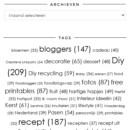
ARCHIEVEN
Archieven
TAGS
bloggers
(147)
cadeau
(40)
bloemen
(33)
Diy
decoratie
(65)
dessert
(48)
Creatieve Linkparty
(24)
(209)
Diy recycling
(59)
easy
(36)
food
eieren
(27)
fotos
(87)
free
(29)
Foodblogswap
(29)
Foodbloggers
(23)
printables
(87)
fruit
(48)
hartige hapjes
(49)
Herfst
Interieur ideeën
(42)
(33)
hotspot
(33)
Ik woon mooi
(31)
Kerst
(61)
lifestyle
(41)
knutselen
(31)
kerstmis
(26)
Moederdag
Pasen
(54)
Nederland
(39)
printables
persoonlijk
(29)
(28)
recept
(187)
recept uit
recepten
(37)
(32)