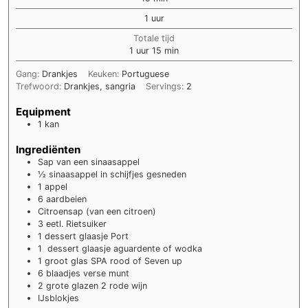
uur
1
uur
Totale tijd
uur
minuten
1
uur
15
min
Gang:
Drankjes
Keuken:
Portuguese
Trefwoord:
Drankjes, sangria
Servings:
2
Equipment
1 kan
Ingrediënten
Sap van een sinaasappel
½
sinaasappel in schijfjes gesneden
1
appel
6
aardbeien
Citroensap (van een citroen)
3
eetl.
Rietsuiker
1
dessert glaasje
Port
1
dessert glaasje
aguardente of wodka
1
groot glas
SPA rood of Seven up
6
blaadjes
verse munt
2
grote glazen
2 rode wijn
IJsblokjes