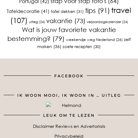
stap voor stap foto's
(64)
Portugal
(42)
travel
tips
(91)
Tafeldecoratie
(41)
tafel dekken
(31)
(107)
vakantie
(73)
uitleg
(24)
verjaardagskalender
(24)
Wat is jouw favoriete vakantie
bestemming?
(79)
zelf
weekendje weg Nederland
(26)
maken
(36)
zoete recepten
(30)
FACEBOOK
IK WOON MOOI, IK WOON IN … UITLEG
LEUK OM TE LEZEN
Disclaimer Reviews en Advertorials
Privacybeleid