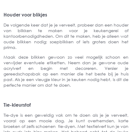
Houder voor blikjes
De volgende keer dat je je verveelt, probeer dan een houder
van blikken te maken voor je keukengerei of
kantoorbenodigdheden. Om dit te maken, heb je alleen wat
oude blikken nodig; soepblikken of iets groters doen het
prima.
Maak deze blikken gewoon zo veel mogelijk schoon en
verwijder eventuele etiketten. Neem dan je gewone oude
acrylverf en begin met decoreren. Versier je
gereedschapsbak op een manier die het beste bij je huis
past. Als je een vleugje kleur in je keuken nodig hebt, is dit de
perfecte manier om dat te doen.
Tie-kleurstof
Tie-dye is een geweldig vak om te doen als je je verveelt,
vooral op een mooie dag. Je kunt overhemden, korte
broeken of zelfs schoenen tie-dyen. Met textielverf kun je van
iets ouds iets hips maken. Het behoort echt tot de leuke