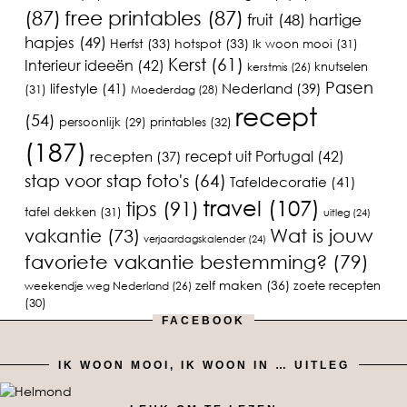
(87)
free printables
(87)
fruit
(48)
hartige
hapjes
(49)
Herfst
(33)
hotspot
(33)
Ik woon mooi
(31)
Kerst
(61)
Interieur ideeën
(42)
knutselen
kerstmis
(26)
Pasen
lifestyle
(41)
Nederland
(39)
(31)
Moederdag
(28)
recept
(54)
printables
(32)
persoonlijk
(29)
(187)
recept uit Portugal
(42)
recepten
(37)
stap voor stap foto's
(64)
Tafeldecoratie
(41)
travel
(107)
tips
(91)
tafel dekken
(31)
uitleg
(24)
vakantie
(73)
Wat is jouw
verjaardagskalender
(24)
favoriete vakantie bestemming?
(79)
zelf maken
(36)
zoete recepten
weekendje weg Nederland
(26)
(30)
FACEBOOK
IK WOON MOOI, IK WOON IN … UITLEG