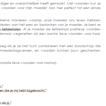
diger en overzichtelijker heeft gemaakt. Met woorden kun je
re woorden voor mijn moeder’ kan hier perfect tot een einde
 kleine manieren waarop onze moeders ons leven hebben
esteden aan het eren en bedanken van je moeder. Je bent er
n liefdestalen
. Al je moeder de liefdestaal positieve woorden
elemaal wegsmelten als een aantal lieve woorden voor haar
oeg als je ze niet kunt combineren met een boodschap die
ge moederdagwensen, en woorden kunnen jouw geschenken
mooiste lieve woorden voor mama).
.”
n die je mij hebt bijgebracht.”
ls jij.”