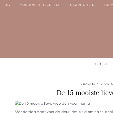
DIY
VOEDING & RECEPTEN
GEZONDHEID
TRA
HERFST
REDACTIE
10 OKT
De 15 mooiste lie
Moederdag staat voor de deur. Het is tijd om na te denk