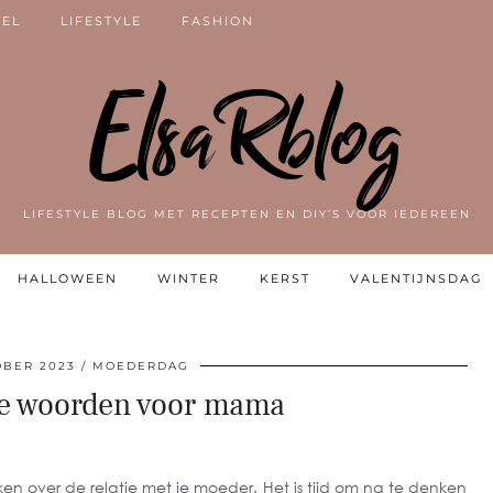
VEL
LIFESTYLE
FASHION
ElsaRblog
LIFESTYLE BLOG MET RECEPTEN EN DIY’S VOOR IEDEREEN
HALLOWEEN
WINTER
KERST
VALENTIJNSDAG
OBER 2023
MOEDERDAG
ve woorden voor mama
en over de relatie met je moeder. Het is tijd om na te denken