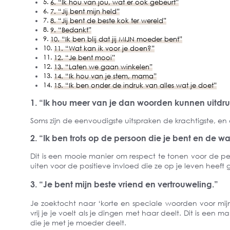
6. “Ik hou van jou, wat er ook gebeurt”
7. “Jij bent mijn held”
8. “Jij bent de beste kok ter wereld”
9. “Bedankt”
10. “Ik ben blij dat jij MIJN moeder bent”
11. “Wat kan ik voor je doen?”
12. “Je bent mooi”
13. “Laten we gaan winkelen”
14. “Ik hou van je stem, mama”
15. “Ik ben onder de indruk van alles wat je doet”
1. “Ik hou meer van je dan woorden kunnen uitdr
Soms zijn de eenvoudigste uitspraken de krachtigste, e
2. “Ik ben trots op de persoon die je bent en de w
Dit is een mooie manier om respect te tonen voor de pe
uiten voor de positieve invloed die ze op je leven heeft
3. “Je bent mijn beste vriend en vertrouweling.”
Je zoektocht naar ‘korte en speciale woorden voor mi
vrij je je voelt als je dingen met haar deelt. Dit is e
die je met je moeder deelt.