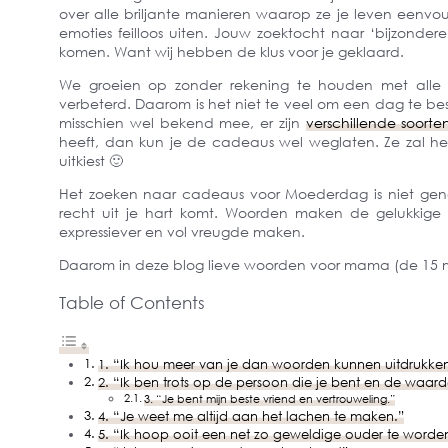
over alle briljante manieren waarop ze je leven eenvou
emoties feilloos uiten. Jouw zoektocht naar ‘bijzonde
komen. Want wij hebben de klus voor je geklaard.
We groeien op zonder rekening te houden met alle
verbeterd. Daarom is het niet te veel om een dag te b
misschien wel bekend mee, er zijn
verschillende soorte
heeft, dan kun je de cadeaus wel weglaten. Ze zal h
uitkiest 🙂
Het zoeken naar cadeaus voor Moederdag is niet gen
recht uit je hart komt. Woorden maken de gelukki
expressiever en vol vreugde maken.
Daarom in deze blog lieve woorden voor mama (de 15 
Table of Contents
1. “Ik hou meer van je dan woorden kunnen uitdrukken
2. “Ik ben trots op de persoon die je bent en de waarde
3. “Je bent mijn beste vriend en vertrouweling.”
4. “Je weet me altijd aan het lachen te maken.”
5. “Ik hoop ooit een net zo geweldige ouder te worden a