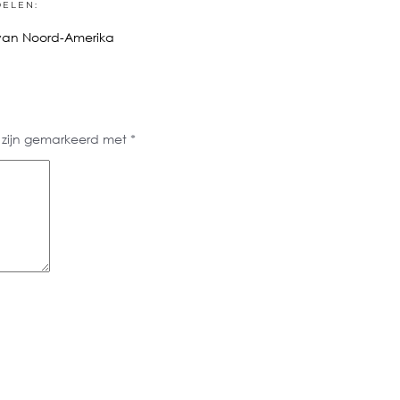
DELEN:
van Noord-Amerika
n zijn gemarkeerd met
*